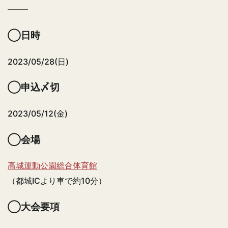
——–
◯日時
2023/05/28(日)
◯申込〆切
2023/05/12(金)
◯会場
高城運動公園総合体育館
（都城ICより車で約10分）
◯大会要項