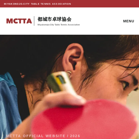
MIYAKONOJO-CITY TABLE TENNIS ASSOCIATION
都城市卓球協会
MENU
Miyakonojo-City Table Tennis Association
MCTTA OFFICIAL WEBSITE / 2026